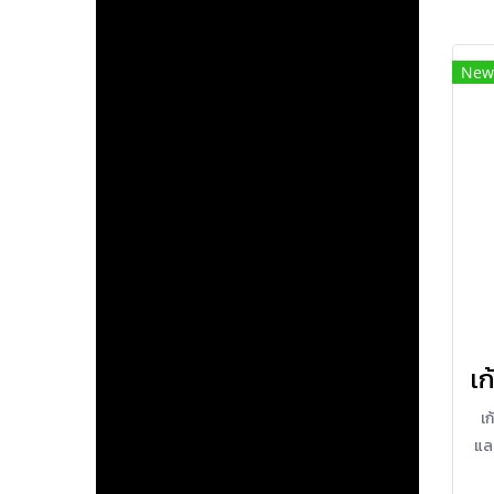
New
เก
และ
แร