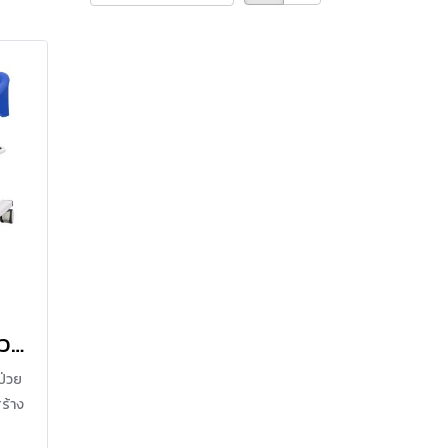
เก้าอี้เคลื่อนย้ายผู้ป่วย ระบบไฟฟ้า รุ่น ZW388D
้ป่วย
ร้าง
ความ