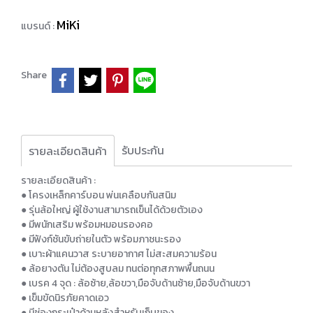
MiKi
แบรนด์ :
Share
รับประกัน
รายละเอียดสินค้า
รายละเอียดสินค้า :
● โครงเหล็กคาร์บอน พ่นเคลือบกันสนิม
● รุ่นล้อใหญ่ ผู้ใช้งานสามารถเข็นได้ด้วยตัวเอง
● มีพนักเสริม พร้อมหมอนรองคอ
● มีฟังก์ชันขับถ่ายในตัว พร้อมภาชนะรอง
● เบาะผ้าแคนวาส ระบายอากาศ ไม่สะสมความร้อน
● ล้อยางตัน ไม่ต้องสูบลม ทนต่อทุกสภาพพื้นถนน
● เบรค 4 จุด : ล้อซ้าย,ล้อขวา,มือจับด้านซ้าย,มือจับด้านขวา
● เข็มขัดนิรภัยคาดเอว
● มีช่องกระเป๋าด้านหลังสำหรับเก็บของ