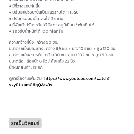
● มีที่วางแขนกันลื่น
● ปรับยกช่วงขาขึ้นเป็นแนวราบได้ 11 ระดับ
● ปรับที่รองขาขึ้น-ลงได้ 3 ระดับ
● ที่พักเท้าปรับระดับได้ วัสดุ : อลูมิเนียม / พับเก็บได้
● รองรับน้ำหนักได้ 100 กิโลกรัม
ความกว้างที่นั่ง : กว้าง 50 ซม.
ขนาดรถเข็นขณะกาง : กว้าง 69 ซม. x ยาว 104 ซม. x สูง 120 ซม.
ขนาดรถเข็นขณะพับ : กว้าง 30 ซม. x ยาว 102 ซม. x สูง 90 ซม.
ขนาดล้อ : ล้อหน้า 6 นิ้ว / ล้อหลัง 22 นิ้ว
น้ำหนักสินค้า : 18 กก.
ดูการใช้งานเพิ่มเติม :
https://www.youtube.com/watch?
v=y8tlxumG6qQ&t=3s
รถเข็นวีลแชร์