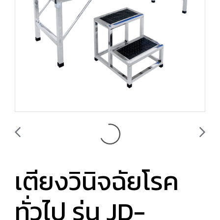
เตียงวินิจฉัยโรค
ทั่วไป รุ่น JD-