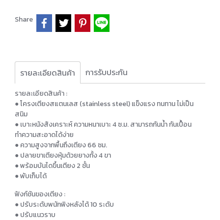
Share
การรับประกัน
รายละเอียดสินค้า
รายละเอียดสินค้า :
● โครงเตียงสแตนเลส (stainless steel) แข็งแรง ทนทาน ไม่เป็น
สนิม
● เบาะหนังสังเคราะห์ ความหนาเบาะ 4 ซ.ม. สามารถกันน้ำ กันเปื้อน
ทำความสะอาดได้ง่าย
● ความสูงจากพื้นถึงเตียง 66 ซม.
● ปลายขาเตียงหุ้มด้วยยางทั้ง 4 ขา
● พร้อมบันไดขึ้นเตียง 2 ชั้น
● พับเก็บได้
ฟังก์ชันของเตียง :
● ปรับระดับพนักพิงหลังได้ 10 ระดับ
● ปรับแนวราบ