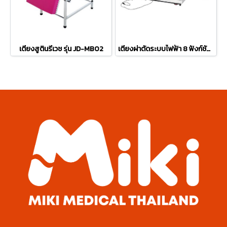
เตียงสูตินรีเวช รุ่น JD-MB02
เตียงผ่าตัดระบบไฟฟ้า 8 ฟังก์ชัน รุ่น JDC19