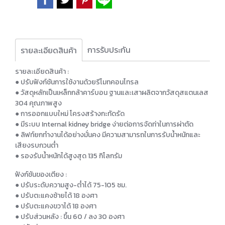
การรับประกัน
รายละเอียดสินค้า
รายละเอียดสินค้า :
● ปรับฟังก์ชันการใช้งานด้วยรีโมทคอนโทรล
● วัสดุหลักเป็นเหล็กกล้าคาร์บอน ฐานและเสาผลิตจากวัสดุสแตนเลส
304 คุณภาพสูง
● การออกแบบใหม่ โครงสร้างกะทัดรัด
● มีระบบ Internal kidney bridge ง่ายต่อการจัดท่าในการผ่าตัด
● ลิฟท์ยกทำงานได้อย่างมั่นคง มีความสามารถในการรับน้ำหนักและ
เสียงรบกวนต่ำ
● รองรับน้ำหนักได้สูงสุด 135 กิโลกรัม
ฟังก์ชันของเตียง :
● ปรับระดับความสูง-ต่ำได้ 75-105 ซม.
● ปรับตะแคงซ้ายได้ 18 องศา
● ปรับตะแคงขวาได้ 18 องศา
● ปรับส่วนหลัง : ขึ้น 60 / ลง 30 องศา