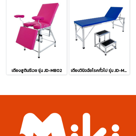
เตียงสูตินรีเวช รุ่น JD-MB02
เตียงวินิจฉัยโรคทั่วไป รุ่น JD-MB05