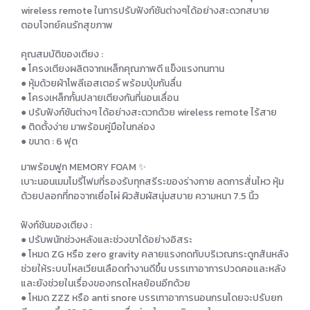
wireless remote ในการปรับฟังก์ชันต่างๆได้อย่างสะดวกสบาย
ตอบโจทย์คนรักสุขภาพ
คุณสมบัติของเตียง :
● โครงเตียงผลิตจากเหล็กคุณภาพดี แข็งแรงทนทาน
● หุ้มด้วยผ้าโพลีเอสเตอร์ พร้อมปุ่มกันลื่น
● โครงเหล็กกั้นปลายเตียงกันที่นอนเลื่อน
● ปรับฟังก์ชันต่างๆ ได้อย่างสะดวกด้วย wireless remote ไร้สาย
● ติดตั้งง่าย มาพร้อมคู่มือในกล่อง
● ขนาด : 6 ฟุต
มาพร้อมฟูก MEMORY FOAM ✨
เบาะนอนเมมโมรี่โฟมที่รองรับทุกสรีระของร่างกาย ลดการสั่นไหว หุ้ม
ด้วยปลอกที่ทอจากเยื่อไผ่ ผิวสัมผัสนุ่มสบาย ความหนา 7.5 นิ้ว
ฟังก์ชันของเตียง :
● ปรับพนักช่วงหลังและช่วงขาได้อย่างอิสระ
● โหมด ZG หรือ zero gravity คลายแรงกดทับบริเวณกระดูกสันหลัง
ช่วยให้ระบบไหลเวียนเลือดทำงานดีขึ้น บรรเทาอาการปวดคอและหลัง
และยังช่วยในเรื่องของกรดไหลย้อนอีกด้วย
● โหมด ZZZ หรือ anti snore บรรเทาอาการนอนกรนโดยจะปรับยก