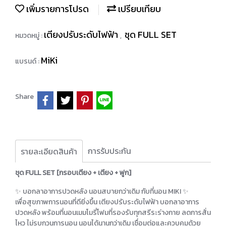
เพิ่มรายการโปรด
เปรียบเทียบ
เตียงปรับระดับไฟฟ้า
ชุด FULL SET
หมวดหมู่ :
,
MiKi
แบรนด์ :
Share
การรับประกัน
รายละเอียดสินค้า
ชุด FULL SET [กรอบเตียง + เตียง + ฟูก]
✨ บอกลาอาการปวดหลัง นอนสบายกว่าเดิม กับที่นอน MIKI ✨
เพื่อสุขภาพการนอนที่ดียิ่งขึ้น เตียงปรับระดับไฟฟ้า บอกลาอาการ
ปวดหลัง พร้อมที่นอนเมมโมรี่โฟมที่รองรับทุกสรีระร่างกาย ลดการสั่น
ไหว ไม่รบกวนการนอน นอนได้นานกว่าเดิม เชื่อมต่อและควบคุมด้วย