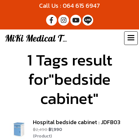
Call Us : 064 615 6947
MiKi Medical Thailand
1 Tags result
for"bedside
cabinet"
Hospital bedside cabinet : JDFB03
฿2,490
฿1,990
(Product)